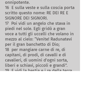
onnipotente.
16 E sulla veste e sulla coscia porta
scritto questo nome: RE DEI RE E
SIGNORE DEI SIGNORI.
17 Poi vidi un angelo che stava in
piedi nel sole. Egli gridò a gran
voce a tutti gli uccelli che volano in
mezzo al cielo: “Venite! Radunatevi
per il gran banchetto di Dio;
18 per mangiare carne di re, di
capitani, di prodi, di cavalli e di
cavalieri, di uomini d'ogni sorta,
liberi e schiavi, piccoli e grandi”.
19 E vidi la bestia e i re della terra
e i loro eserciti radunati per far
guerra a colui che era sul cavallo e
al suo esercito.
20 Ma la bestia fu presa, e con lei
fu preso il falso profeta che aveva
fatto prodigi davanti a lei, con i
quali aveva sedotto quelli che