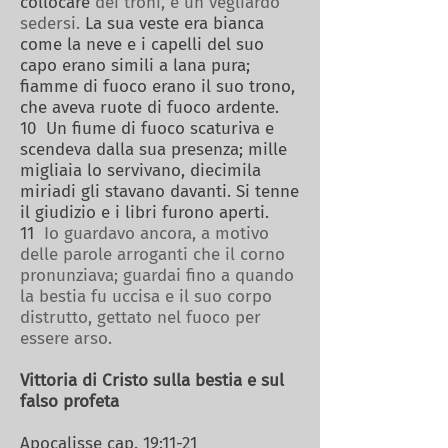
collocare
dei troni, e un vegliardo
sedersi.
La sua veste era bianca
come la neve e i capelli del suo
capo erano simili a lana pura;
fiamme di fuoco erano il suo trono,
che aveva ruote di fuoco ardente.
10 Un fiume di fuoco scaturiva e
scendeva dalla sua presenza; mille
migliaia lo servivano, diecimila
miriadi gli stavano davanti. Si tenne
il giudizio e i libri furono aperti.
11
Io guardavo ancora, a motivo
delle parole arroganti che il corno
pronunziava; guardai fino a quando
la bestia fu uccisa e il suo corpo
distrutto, gettato nel fuoco per
essere arso.
Vittoria di Cristo sulla bestia e sul
falso profeta
Apocalisse cap. 19:11-21